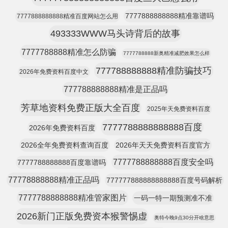
7777888888888精准靠谱吗
7777888888888精准百度网站怎么用
493333WWW马头诗背后的故事
7777788888精准怎么防骗
7777788888新奥精准减肥效果怎么样
777788888888精准防骗技巧
2026年免费资料百度中文
777788888888精准是正品吗
芳草地资料免费正版大全百度
2025年天免费资料百度
7777788888888888百度
2026年免费资料百度
2026全年免费资料查询百度
2026年天天免费资料百度官方
7777788888888百度安全吗
7777788888888百度靠谱吗
77778888888精准正品吗
777777888888888888百度号码解析
7777788888888精准管家图片
一码一特一期预测准不准
2026新门正版免费资本猴警惕虚
奥特今晚9点30分开啥意思