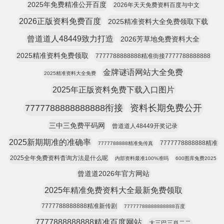
2025年免费精准公开百度
2026年天天免费资料百度与中文
2026正版资料免费百度
2025精准资料大全免费领取下载
曾道道人48449致力打造
2026芳草地免费资料大全
2025精准资料免费领取
7777788888888精准街接7777788888888
金牌谜语网站大全免费
2025精准资料大全免费
2025年正版资料免费下载入口图片
7777788888888888衔接
资料长期免费公开
三中三免费平码网
曾道道人48449开奖记录
2025新期期准的准确率
7777778888888精准
7777788888精准免传真
2025全年免费资料杳询方法是什么呢
内部资料最准100%准吗
600图库兔费2025
曾道道2026年官方网站
2025年精准免费资料大全最新免费领取
7777788888888精准新传剧
77777788888888888百度
7777888888888精准百度网站
大三巴三肖二二