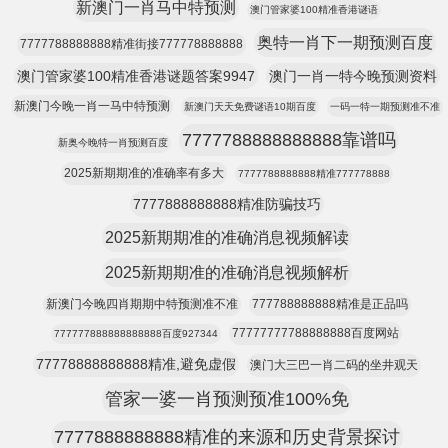
新澳门一肖马中特预测
澳门管家婆100精准香港谜语
奥特一肖下一期预测百度
7777788888888精准街接777778888888
澳门管家婆100精准香港谜题答案9947
澳门一肖一特今晚预测资料
新澳门今晚一肖一马中特预测
新澳门天天免费谜语10期百度
一码一特一期预测准不准
7777788888888888靠谱吗
新奥今晚特一肖预测百度
2025新期期准的准确率有多大
7777788888888精准777778888
7777888888888精准防骗技巧
2025新期期准的准确消息视频解读
2025新期期准的准确消息视频解析
新澳门今晚四肖期期中特预测准不准
777788888888精准是正品吗
77777777788888888百度网站
777777888888888888百度927344
77778888888888精准,避免虚假
澳门大三巴一肖二码的坐井观天
管家一婆一肖预测预准100%免
7777888888888精准的来源和历史背景探讨