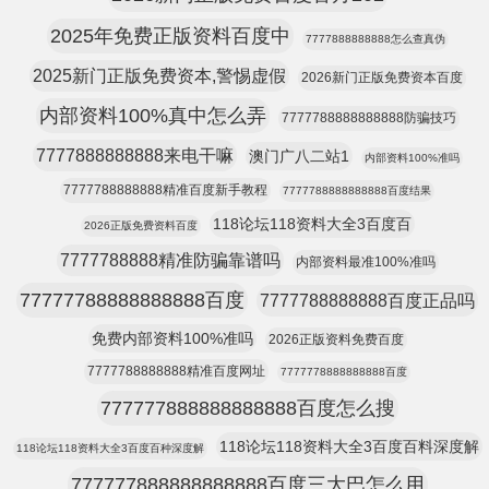
2025年免费正版资料百度中
7777888888888怎么查真伪
2025新门正版免费资本,警惕虚假
2026新门正版免费资本百度
内部资料100%真中怎么弄
7777788888888888防骗技巧
7777888888888来电干嘛
澳门广八二站1
内部资料100%准吗
7777788888888精准百度新手教程
7777788888888888百度结果
118论坛118资料大全3百度百
2026正版免费资料百度
7777788888精准防骗靠谱吗
内部资料最准100%准吗
77777788888888888百度
7777788888888百度正品吗
免费内部资料100%准吗
2026正版资料免费百度
7777788888888精准百度网址
7777778888888888百度
777777888888888888百度怎么搜
118论坛118资料大全3百度百料深度解
118论坛118资料大全3百度百种深度解
777777888888888888百度三大巴怎么用