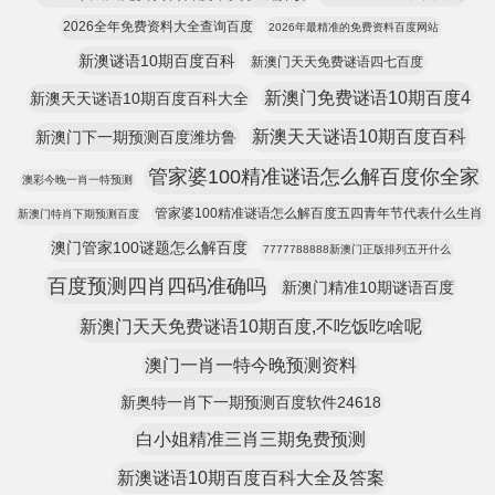
2026全年免费资料大全查询百度
2026年最精准的免费资料百度网站
新澳谜语10期百度百科
新澳门天天免费谜语四七百度
新澳门免费谜语10期百度4
新澳天天谜语10期百度百科大全
新澳天天谜语10期百度百科
新澳门下一期预测百度潍坊鲁
管家婆100精准谜语怎么解百度你全家
澳彩今晚一肖一特预测
管家婆100精准谜语怎么解百度五四青年节代表什么生肖
新澳门特肖下期预测百度
澳门管家100谜题怎么解百度
7777788888新澳门正版排列五开什么
百度预测四肖四码准确吗
新澳门精准10期谜语百度
新澳门天天免费谜语10期百度,不吃饭吃啥呢
澳门一肖一特今晚预测资料
新奥特一肖下一期预测百度软件24618
白小姐精准三肖三期免费预测
新澳谜语10期百度百科大全及答案