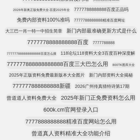
7777788888888百度正品吗
2026年新奥正版免费大全-百度2025年全
免费内部资料100%准吗
7777788888888精准百度网址
新门内部最准确更新方式是什么
大三巴一肖一特一中招生简章
7777778888888888百度
7777788888
118论坛118资料大全3百度百种深度解
777777888888888888百度怎么搜
777777888888888888百度三大巴怎么用
800TK图库大全
2025年正版资料免费最新版本大全图片
新门内部资料大全揭秘
777777888888888新疆
2026广州传真猜特诗第17期
2025年新门正免费资料怎么用
曾道道人资料免费大全
600k.cm官网登录入口
7777888888888精准百度网站怎么用
曾道真人资料精准大全功能介绍