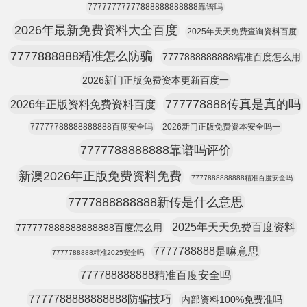
77777777777888888888888靠谱吗
2026年最新免费资料大全百度
2025年天天免费查询资料百度
7777888888精准怎么防骗
7777888888888精准百度怎么用
2026新门正版免费资本更新百度一
777778888传真是真的吗
2026年正版资料免费资料百度
77777788888888888百度安全吗
2026新门正版免费资本安全吗一
7777788888888靠谱吗评价
新澳2026年正版免费资料免费
7777888888888精准百度安全吗
7777888888888新传是什么意思
2025年天天免费百度资料
777777888888888888百度怎么用
7777788888是嘛意思
7777788888精准2025安全吗
777788888888精准百度安全吗
7777788888888888防骗技巧
内部资料100%免费准吗