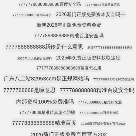
77777788888888888百度安全吗
777778888传真是真的吗
2026新门正版免费资本安全吗一
7777788888888靠谱吗评价
新澳2026年正版免费资料免费
7777888888888精准百度安全吗
7777888888888新传是什么意思
新疆777788888888888888是啥
2025年免费正版资料获取途径
2025年天天免费百度资料
777777888888888888百度怎么用
广东八二站82953ccm是正规网站吗
7777788888精准2025安全吗
7777788888是嘛意思
777788888888精准百度安全吗
内部资料100%免费准吗
777788888888精准的来源
777778888精准传真怎么防骗
7777888888888百度安全吗
77778888888888精准百度
2026新门正版免费资本百度2025
2026新门正版免费百度官方202