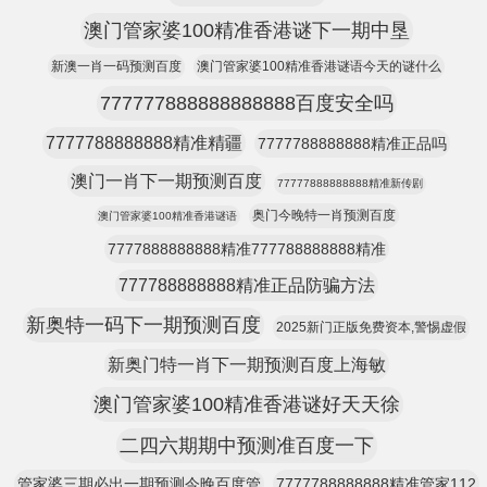
澳门管家婆100精准香港谜下一期中垦
新澳一肖一码预测百度
澳门管家婆100精准香港谜语今天的谜什么
777777888888888888百度安全吗
7777788888888精准精疆
7777788888888精准正品吗
澳门一肖下一期预测百度
77777888888888精准新传剧
奥门今晚特一肖预测百度
澳门管家婆100精准香港谜语
7777888888888精准777788888888精准
777788888888精准正品防骗方法
新奥特一码下一期预测百度
2025新门正版免费资本,警惕虚假
新奥门特一肖下一期预测百度上海敏
澳门管家婆100精准香港谜好天天徐
二四六期期中预测准百度一下
管家婆三期必出一期预测今晚百度管
7777788888888精准管家112