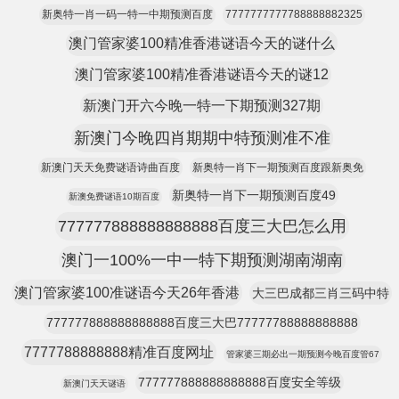
新奥特一肖一码一特一中期预测百度
7777777777788888882325
澳门管家婆100精准香港谜语今天的谜什么
澳门管家婆100精准香港谜语今天的谜12
新澳门开六今晚一特一下期预测327期
新澳门今晚四肖期期中特预测准不准
新澳门天天免费谜语诗曲百度
新奥特一肖下一期预测百度跟新奥免
新奥特一肖下一期预测百度49
新澳免费谜语10期百度
777777888888888888百度三大巴怎么用
澳门一100%一中一特下期预测湖南湖南
澳门管家婆100准谜语今天26年香港
大三巴成都三肖三码中特
777777888888888888百度三大巴77777788888888888
7777788888888精准百度网址
管家婆三期必出一期预测今晚百度管67
777777888888888888百度安全等级
新澳门天天谜语