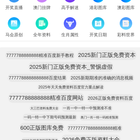
开奖直播
澳门挂牌
高手解迷
港彩图库
澳彩图库
马会原创
全年资料
生肖属性
开奖日期
彩料世界
2025新门正版免费资本
7777788888888精准百度新手教程
2025新门正版免费资本_警惕虚假
7777788888888888百度结果
2025新期期准的准确的消息视频
2025年天天免费资料百度官力重点解读
7777788888888精准百度网站
2026正版免费资料百度
一肖一中一特一中预测准不准
大三巴资料免费大全
一码一特一中下期号码预测最新
奥门一肖一特一码精准预测
600正版图库免费
777777778888888888精准
2026免费正版资料大全