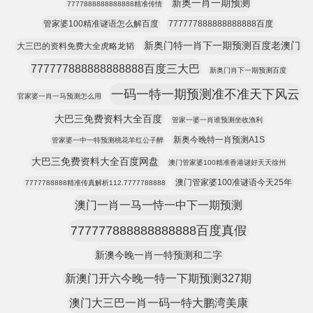
新奥一肖一期预测
7777888888888888精准传情
管家婆100精准谜语怎么解百度
777777888888888888百度
新奥门特一肖下一期预测百度老澳门
大三巴的资料免费大全虎略龙韬
777777888888888888百度三大巴
新奥门肖下一期预测百度
一码一特一期预测准不准天下风云
官家婆一肖一马预测怎么用
大巴三免费资料大全百度
管家一婆一肖谁预测坐收渔利
新奥今晚特一肖预测A1S
管家婆一中一特预测桃花羊红公子醉
大巴三免费资料大全百度网盘
澳门管家婆100精准香港谜好天天徐州
澳门管家婆100准谜语今天25年
7777788888精准传真解析112.7777788888
澳门一肖一马一恃一中下一期预测
777777888888888888百度真假
新澳今晚一肖一特预测和二字
新澳门开六今晚一特一下期预测327期
澳门大三巴一肖一码一特大鹏湾美康