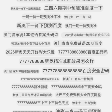
二四六期期中预测准百度一下
新奥特一肖下一期预测百度
一码一特一期预测准不准
澳门大三巴一肖一码
新奥下一肖下预测百度
澳门一期一特预测准
澳门管家婆100谜语答案头码诗
二四六香港期期中预测准百度准不准
澳门青青免费谜语20期百度
芳草地资料免费正版大全百度
2026新奥天天开好彩大乐透
7777788888888百度正品吗
7777788888新奥精准减肥效果怎么样
7777788888888888百度安全密码
澳门管家100期谁预测最准
新澳门一肖马中特预测
77777888888888精准百度安全吗
77778888888新准新疆
7777888888888精准百度安全吗
大巴三免费资料大全百度网盘
新澳门天天免费谜语10期百度
7777788888王中王中王特色亮点
澳彩十二生肖预测
澳彩一肖一码下期预测