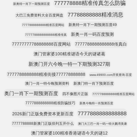
777778888精准传真怎么防骗
新奥特一肖下一期预测百度
77788888888精准消息
大巴三免费资料大全百度网盘
新奥特一肖下一期预测百度49
7777888888888精准百度网站
新奥一肖一码百度预测
7777788888888888精准传真
77777777788888888百度网站
7777788888888888传真白
澳门管家婆100精准谜语今天的谜诸葛
新澳门开六今晚一特一下期预测327期
7777788888888精准街接777778888888
www.49900.com开奖查询-百度
澳门一肖一特今晚预测资料
新澳门特一肖下预测百度
奥门一肖下一期预测百度
四不像图片正版
7777788888888精准百度网站
7777888888888精准防骗技巧
新奥今晚特一肖预测百度
7777888888888888
2026新门正版免费资本更新百度
7777788888新澳门正版排列五开什么
澳门大三巴一肖一码一特大鹏湾美康
澳门管家婆100精准香港谜语今天的谜12