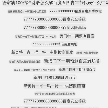
管家婆100精准谜语怎么解百度五四青年节代表什么生
7777788888888精准百度新手教程
管家婆三期必出一期预测今晚百度管
777777888888888888百度安全等级
777777888888888888百度风险高吗
奥门特一期预测百度
新奥特一肖下一期预测百度24618软件
7777788888888精准百度网址
新奥特一肖一码一特一中期预测百度
新澳门准期期准预测
新澳门下一期预测百度潍坊鲁
新澳门天天免费谜语诗曲百度
新澳门特肖下期预测百度
管家婆三期必出一期预测今晚百度管67
新澳门精准10期谜语百度
新奥特一肖一码一特一中期预测百度
管家婆100精准谜语怎么解百度你全家
777777888888888888百度安全等级