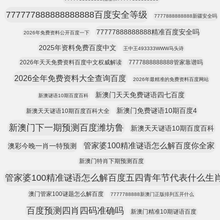
777777888888888888百度安全等级
7777888888888新疆安全吗
77777888888888精准百度安全吗
2026年免费资料公开百度一下
2025年资料免费百度中文
王中王493333WWW马头诗
2026年天天免费资料百度中文权威解读
7777888888888管家靠谱吗
2026全年免费资料大全查询百度
2026年最精准的免费资料百度网站
新澳门天天免费谜语四七百度
新澳谜语10期百度百科
新澳门免费谜语10期百度4
新澳天天谜语10期百度百科大全
新澳门下一期预测百度潍坊鲁
新澳天天谜语10期百度百科
管家婆100精准谜语怎么解百度你全家
澳彩今晚一肖一特预测
新澳门特肖下期预测百度
管家婆100精准谜语怎么解百度五四青年节代表什么生
澳门管家100谜题怎么解百度
7777788888新澳门正版排列五开什么
百度预测四肖四码准确吗
新澳门精准10期谜语百度