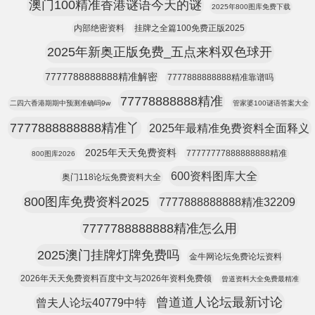
澳门100精准香港谜语今天的谜
2025年800图库免费下载
内部绝密资料
挂牌之全篇100免费正版2025
2025年新奥正版免费_五点来料双色球开
7777788888888精准解密
7777888888888精准靠谱吗
77778888888精准
二四六香港期期中预测准确吗9w
管家婆100谜语答案大全
7777888888888精准丫
2025年最精准免费资料全面释义
2025年天天免费资料
77777777888888888精准
800图库2026
600资料图库大全
奥门118论坛免费资料大全
800图库免费资料2025
7777888888888精准32209
7777788888888精准怎么用
2025澳门挂牌灯牌免费吗
金牛网论坛免费论坛资料
2026年天天免费资料百度中文与2026年资料免费领
曾道资料大全免费最精准
曾道道人论坛最新讨论
曾夫人论坛40779中特