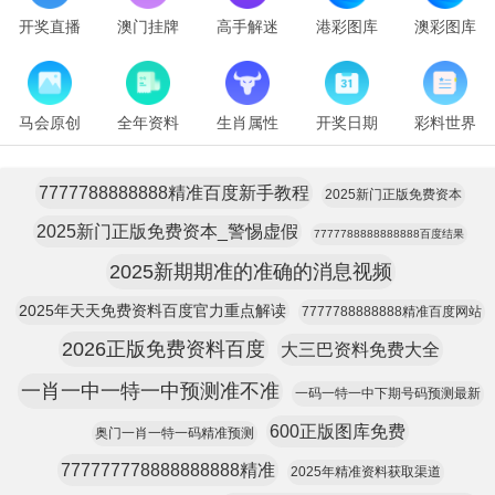
开奖直播
澳门挂牌
高手解迷
港彩图库
澳彩图库
马会原创
全年资料
生肖属性
开奖日期
彩料世界
7777788888888精准百度新手教程
2025新门正版免费资本
2025新门正版免费资本_警惕虚假
7777788888888888百度结果
2025新期期准的准确的消息视频
2025年天天免费资料百度官力重点解读
7777788888888精准百度网站
2026正版免费资料百度
大三巴资料免费大全
一肖一中一特一中预测准不准
一码一特一中下期号码预测最新
600正版图库免费
奥门一肖一特一码精准预测
777777778888888888精准
2025年精准资料获取渠道