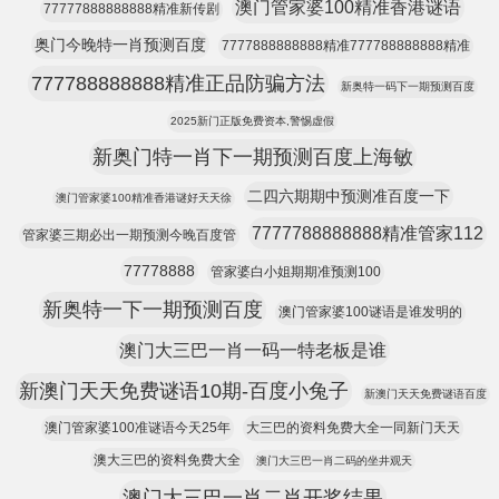
澳门管家婆100精准香港谜语
77777888888888精准新传剧
奥门今晚特一肖预测百度
7777888888888精准777788888888精准
777788888888精准正品防骗方法
新奥特一码下一期预测百度
2025新门正版免费资本,警惕虚假
新奥门特一肖下一期预测百度上海敏
二四六期期中预测准百度一下
澳门管家婆100精准香港谜好天天徐
7777788888888精准管家112
管家婆三期必出一期预测今晚百度管
77778888
管家婆白小姐期期准预测100
新奥特一下一期预测百度
澳门管家婆100谜语是谁发明的
澳门大三巴一肖一码一特老板是谁
新澳门天天免费谜语10期-百度小兔子
新澳门天天免费谜语百度
澳门管家婆100准谜语今天25年
大三巴的资料免费大全一同新门天天
澳大三巴的资料免费大全
澳门大三巴一肖二码的坐井观天
澳门大三巴一肖二肖开奖结果