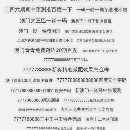
二四六期期中预测准百度一下
一码一特一期预测准不准
澳门大三巴一肖一码
新奥下一肖下预测百度
澳门一期一特预测准
澳门管家婆100谜语答案头码诗
二四六香港期期中预测准百度准不准
芳草地资料免费正版大全百度
澳门青青免费谜语20期百度
2026新奥天天开好彩大乐透
7777788888888百度正品吗
7777788888新奥精准减肥效果怎么样
7777788888888888百度安全密码
澳门管家100期谁预测最准
新澳门一肖马中特预测
77777888888888精准百度安全吗
77778888888新准新疆
7777888888888精准百度安全吗
大巴三免费资料大全百度网盘
新澳门天天免费谜语10期百度
7777788888王中王中王特色亮点
澳彩十二生肖预测
777777888888888888百度怎么搜
澳彩一肖一码下期预测