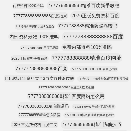
7777788888888精准百度新手教程
内部资料100%准吗
2026正版免费资料百度
7777788888888888百度结果
7777788888精准防骗靠谱吗
118论坛118资料大全3百度百
77777788888888888百度
内部资料最准100%准吗
免费内部资料100%准吗
7777788888888百度正品吗
7777788888888精准百度网址
2026正版资料免费百度
7777778888888888百度
777777888888888888百度怎么搜
118论坛118资料大全3百度百种深度解
118论坛118资料大全3百度百料深度解
777777888888888888百度三大巴怎么用
7777888888888精准百度网站怎么用
7777888888888精准靠谱吗
493333WWW马头诗背后的故事
7777788888精准怎么防骗
7777788888新奥精准减肥效果怎么样
777788888888精准防骗技巧
2026年免费资料百度中文