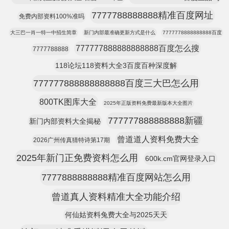
7777788888888精准百度网址
免费内部资料100%准吗
大三巴一肖一特一中招生简章
新门内部最准确更新方式是什么
7777778888888888百度
777777888888888888百度怎么搜
7777788888
118论坛118资料大全3百度百种深度解
777777888888888888百度三大巴怎么用
800TK图库大全
2025年正版资料免费最新版本大全图片
777777888888888新疆
新门内部资料大全揭秘
曾道道人资料免费大全
2026广州传真猜特诗第17期
2025年新门正免费资料怎么用
600k.cm官网登录入口
7777888888888精准百度网站怎么用
曾道真人资料精准大全功能介绍
何仙姑资料兔费大全与2025天天