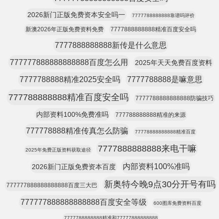
2026新门正版免费资本安全吗一
7777788888888靠谱吗评价
新澳2026年正版免费资料免费
7777888888888精准百度安全吗
7777888888888新传是什么意思
777777888888888888百度怎么用
2025年天天免费百度资料
7777788888精准2025安全吗
7777788888是嘛意思
777788888888精准百度安全吗
7777788888888888防骗技巧
内部资料100%免费准吗
777788888888精准的来源
777778888精准传真怎么防骗
77778888888888精准百度
7777888888888来电干嘛
2025年免费正版资料获取途径
内部资料100%准吗
2026新门正版免费资本百度
新奥特今晚9点30分开号有吗
777777888888888888百度三大巴
777777888888888888百度安全等级
600图库免费资料百度
7777788888888精准和77777888888888