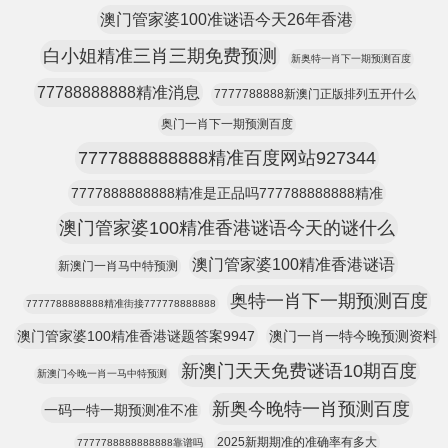
澳门管家婆100准谜语今天26年香港
白小姐精准三肖三期免费预测
新奥特一肖下一期预测百度
77788888888精准消息
7777788888新澳门正版排列五开什么
奥门一肖下一期预测百度
7777888888888精准百度网站927344
7777888888888精准是正品吗777788888888精准
澳门管家婆100精准香港谜语今天的谜什么
澳门管家婆100精准香港谜语
新澳门一肖马中特预测
奥特一肖下一期预测百度
7777788888888精准街接777778888888
澳门管家婆100精准香港谜题答案9947
澳门一肖一特今晚预测资料
新澳门天天免费谜语10期百度
新澳门今晚一肖一马中特预测
新奥今晚特一肖预测百度
一码一特一期预测准不准
2025新期期准的准确率有多大
7777788888888888靠谱吗