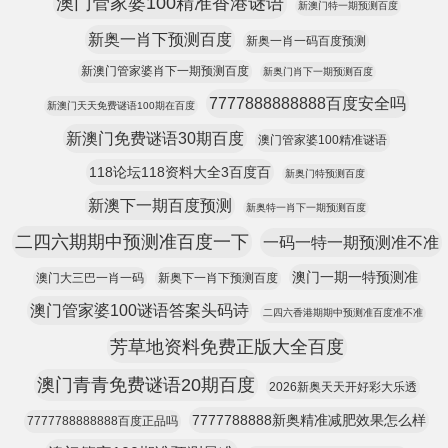
澳门管家婆100精准香港谜语
新澳门特一期预测百度
新奥一肖下预测百度
新奥一肖一码百度预测
新澳门管家婆肖下一期预测百度
新奥门肖下一期预测百度
7777888888888百度安全吗
新澳门天天免费谜语100期在百度
新澳门免费谜语30期百度
澳门管家婆100精准谜语
118论坛118资料大全3百度百
新奥门特预测百度
新澳下一期百度预测
新奥特一肖下一期预测百度
二四六期期中预测准百度一下
一码一特一期预测准不准
澳门一期一特预测准
澳门大三巴一肖一码
新奥下一肖下预测百度
澳门管家婆100谜语答案头码诗
二四六香港期期中预测准百度准不准
芳草地资料免费正版大全百度
澳门青青免费谜语20期百度
2026新奥天天开好彩大乐透
7777788888新奥精准减肥效果怎么样
7777788888888百度正品吗