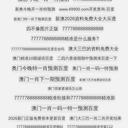
新奥今晚开一肖特预测
www.49900.com开奖查询-百度
新澳2026資料免费大全大乐透
新奥门特一肖下预测百度
四不像图片正版
7777888888888888
7777788888888精准是什么服务?
澳大三巴的资料免费大全
777777888888888888百度安全吗
澳门精准10期谜语百度
二四六香港期期中预测准百度一下
奥门今晚特一肖预测百度
奥门一肖一码一恃预测
澳门一肖下一期预测百度
新澳门天天免费谜语百度
澳门管家婆谜语怎么猜
7777788888888精准衔接和777788888888精准新
澳门一肖一码一特一预测百度
2026新门正版免费资本更新百度
澳门大三巴一肖二肖开奖结果
7777888888888精准百度网站
7777788888888精准管家112