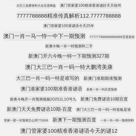
澳门管家婆100精准香港谜好天天徐州
大巴三免费资料大全百度网盘
7777788888精准传真解析112.7777788888
澳门管家婆100准谜语今天25年
澳门一肖一马一恃一中下一期预测
777777888888888888百度真假
新澳今晚一肖一特预测和二字
新澳门开六今晚一特一下期预测327期
澳门大三巴一肖一码一特大鹏湾美康
大三巴一肖一码一特是谁写的
新澳门准期期准预测
澳门港家婆100期准香港谜语
新奥一肖一码百度预测
新澳门免费谜语10期百度
新奥今晚开一肖预测视频2O2511,1O号九
新澳门天天免费谜语10期-百度
澳门大三巴一肖一码一特老板是谁
新澳下一期预测百度
管家一婆一肖预测怎么用772606
一肖一马一特一预测资料
澳门管家婆100精准香港谜语今天的谜12