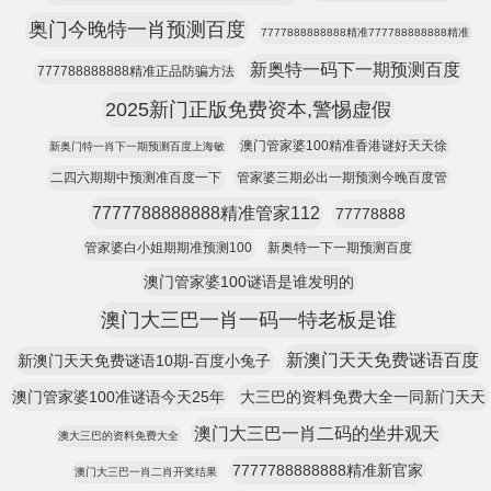
奥门今晚特一肖预测百度
7777888888888精准777788888888精准
新奥特一码下一期预测百度
777788888888精准正品防骗方法
2025新门正版免费资本,警惕虚假
澳门管家婆100精准香港谜好天天徐
新奥门特一肖下一期预测百度上海敏
二四六期期中预测准百度一下
管家婆三期必出一期预测今晚百度管
7777788888888精准管家112
77778888
管家婆白小姐期期准预测100
新奥特一下一期预测百度
澳门管家婆100谜语是谁发明的
澳门大三巴一肖一码一特老板是谁
新澳门天天免费谜语百度
新澳门天天免费谜语10期-百度小兔子
澳门管家婆100准谜语今天25年
大三巴的资料免费大全一同新门天天
澳门大三巴一肖二码的坐井观天
澳大三巴的资料免费大全
7777788888888精准新官家
澳门大三巴一肖二肖开奖结果