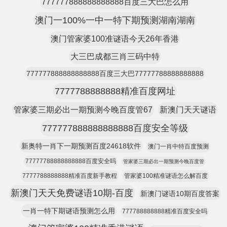
777777888888888888百度三大巴怎么用
澳门一100%一中一特下期预测湖南湖南
澳门管家婆100准谜语今天26年香港
大三巴成都三肖三码中特
777777888888888888百度三大巴77777788888888888
7777788888888精准百度网址
管家婆三期必出一期预测今晚百度管67
新澳门天天谜语
777777888888888888百度安全等级
新奥特一肖下一期预测百度24618软件
澳门一肖中特百度预测
77777788888888888百度安全吗
管家婆三期必出一期预测今晚百度管
7777788888888精准百度新手教程
管家婆100精准谜语怎么解百度
新澳门天天免费谜语10期-百度
新澳门谜语10期百度答案
一肖一特下期谜语预测怎么用
777788888888精准百度安全吗