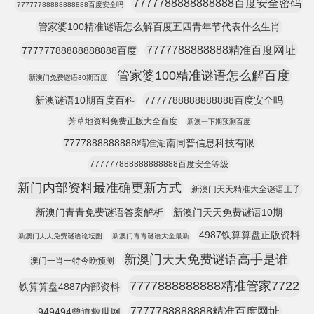
7777788888888888百度安全密码
77777788888888888百度安全吗
管家婆100精准谜语怎么解百度五四青年节代表什么生肖
7777788888888精准百度网址
77777788888888888百度
管家婆100精准谜语怎么解百度
新澳门免费谜语30期百度
新澳谜语10期百度百科
7777788888888888百度安全吗
芳草地资料免费正版大全百度
新澳一下期预测百度
7777888888888精准湖南同普信息科技有限
777777888888888888百度安全等级
新门内部资料最准确更新方式
新澳门天天精准大全谜语王子
新澳门青青免费谜语答案解析
新澳门天天免费谜语10期
4987铁算算盘正版资料
新澳门天天免费谜语论坛图
新澳门青青谜语大全最新
新澳门天天免费谜语高手是谁
澳门一肖一特今晚预测
7777888888888精准管家7722
铁算算盘4887内部资料
7777788888888精准百度网址
949494曾道救世网