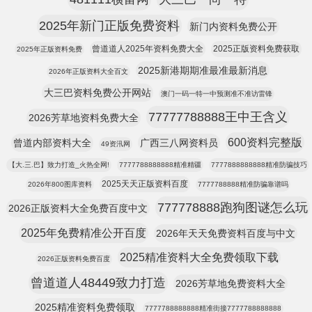
2025年新门正版免费资料
新门内资料免费公开
曾道道人2025年资料免费大全
2025正版资料免费获取
2025年正版资料免费
2025新港期期准最准最新消息
2026年正版资料大全百文
大三巴资料免费公开网站
澳门一码一特一中预测准不准访雷锋
77777788888王中王含义
2026芳草地资料免费大全
600资料完整版
曾道内部资料大全
广西三八网资料员
49资汛网
【大.三.巴】致力打造_火热全网!
7777788888888精准精疆
7777888888888精准防骗技巧
2025天天正版资料百度
2026年800图库资料
7777788888精准防骗靠谱吗
777778888跑狗图谜怎么玩
2026正版资料大全免费百度中文
2025年免费精准公开百度
2026年天天免费资料百度与中文
2025精准资料大全免费领取下载
2026正版资料免费百度
曾道道人48449致力打造
2026芳草地免费资料大全
2025精准资料免费领取
7777788888888精准街接7777788888888