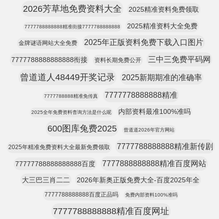
2026芳草地免费资料大全
2025精准资料免费领取
2025精准资料大全免费
7777788888888精准街接7777788888888
2025年正版资料免费下载入口图片
金牌谜语网站大全免费
三中三免费平码网
7777788888888888衔接
资料长期免费公开
曾道道人48449开奖记录
2025新期期准的准确率
7777778888888精准
7777788888精准免传真
内部资料最准100%准吗
2025全年免费资料杳询方法是什么呢
600图库兔费2025
曾道道2026年官方网站
7777788888888精准新传剧
2025年精准免费资料大全最新免费领取
7777888888888精准百度网站
77777788888888888百度
大三巴三肖二二
2026年新奥正版免费大全-百度2025年全
7777788888888百度正品吗
免费内部资料100%准吗
7777788888888精准百度网址