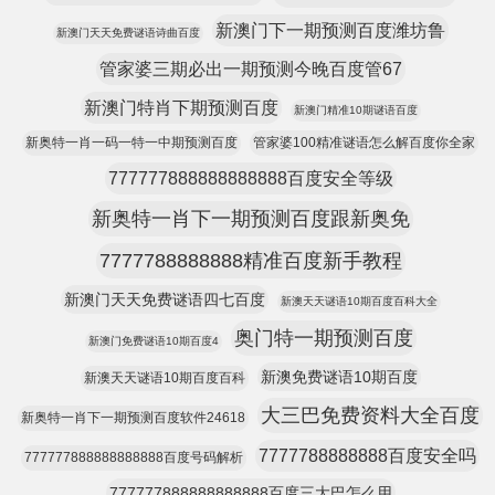
新澳门下一期预测百度潍坊鲁
新澳门天天免费谜语诗曲百度
管家婆三期必出一期预测今晚百度管67
新澳门特肖下期预测百度
新澳门精准10期谜语百度
新奥特一肖一码一特一中期预测百度
管家婆100精准谜语怎么解百度你全家
777777888888888888百度安全等级
新奥特一肖下一期预测百度跟新奥免
7777788888888精准百度新手教程
新澳门天天免费谜语四七百度
新澳天天谜语10期百度百科大全
奥门特一期预测百度
新澳门免费谜语10期百度4
新澳免费谜语10期百度
新澳天天谜语10期百度百科
大三巴免费资料大全百度
新奥特一肖下一期预测百度软件24618
7777788888888百度安全吗
777777888888888888百度号码解析
777777888888888888百度三大巴怎么用