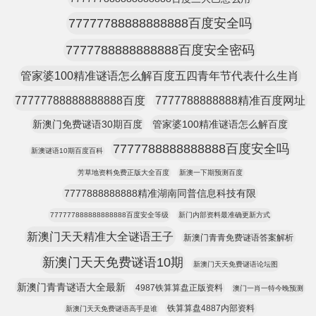
77777788888888888百度安全吗
7777788888888888百度安全密码
管家婆100精准谜语怎么解百度五四青年节代表什么生肖
77777788888888888百度
7777788888888精准百度网址
新澳门免费谜语30期百度
管家婆100精准谜语怎么解百度
7777788888888888百度安全吗
新澳谜语10期百度百科
芳草地资料免费正版大全百度
新澳一下期预测百度
7777888888888精准湖南同普信息科技有限
777777888888888888百度安全等级
新门内部资料最准确更新方式
新澳门天天精准大全谜语王子
新澳门青青免费谜语答案解析
新澳门天天免费谜语10期
新澳门天天免费谜语论坛图
新澳门青青谜语大全最新
4987铁算算盘正版资料
澳门一肖一特今晚预测
铁算算盘4887内部资料
新澳门天天免费谜语高手是谁