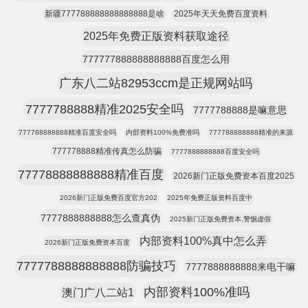
新疆777788888888888888是啥
2025年天天免费百度资料
2025年免费正版资料获取途径
777777888888888888百度怎么用
广东八二站82953ccm是正规网站吗
7777788888精准2025安全吗
7777788888是嘛意思
777788888888精准百度安全吗
内部资料100%免费准吗
777788888888精准的来源
777778888精准传真怎么防骗
7777888888888百度安全吗
77778888888888精准百度
2026新门正版免费资本百度2025
2026新门正版免费百度官方202
2025年免费正版资料百度中
7777888888888怎么查真伪
2025新门正版免费资本,警惕虚假
内部资料100%真中怎么弄
2026新门正版免费资本百度
7777788888888888防骗技巧
7777888888888来电干嘛
内部资料100%准吗
澳门广八二站1