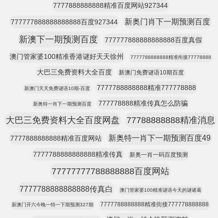
7777888888888精准百度网站927344
新奥门肖下一期预测百度
777777888888888888百度927344
新澳下一期预测百度
777777888888888888百度真假
澳门管家婆100精准香港谜好天天徐州
7777788888888精准衔接77778888
大巴三免费资料大全百度
新澳门免费谜语10期百度
7777788888888精准777778888
新澳门天天免费谜语10期-百度
777778888精准传真怎么防骗
新奥特一肖下一期预测百度
大巴三免费资料大全百度网盘
77788888888精准消息
新奥特一肖下一期预测百度49
7777888888888精准百度网站
7777788888888888精准传真
新奥一肖一码百度预测
77777777788888888百度网站
7777788888888888传真白
澳门管家婆100精准谜语今天的谜诸葛
7777788888888精准街接777778888888
新澳门开六今晚一特一下期预测327期