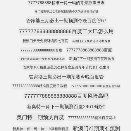
7777788888精准一肖一码的背景故事没查
澳门管家婆100精准香港谜语今天的谜语香港的谜
管家婆三期必出一期预测今晚百度管67
777777888888888888百度三大巴怎么用
新澳门天天免费谜语四七百度
新澳门天天免费谜语诗曲百度
7777778888888888百度
77777788888888888百度
新澳门下一期预测百度潍坊鲁
二四六香港期期中预测准百度准不准
管家婆100精准谜语怎么解百度五四青年节代表什么生肖
管家婆三期必出一期预测今晚百度管
7777788888888精准百度新手教程
777777888888888888百度安全等级
777777888888888888百度风险高吗
新奥特一肖下一期预测百度24618软件
奥门特一期预测百度
7777788888888精准百度网址
新澳门准期期准预测
新奥特一肖一码一特一中期预测百度