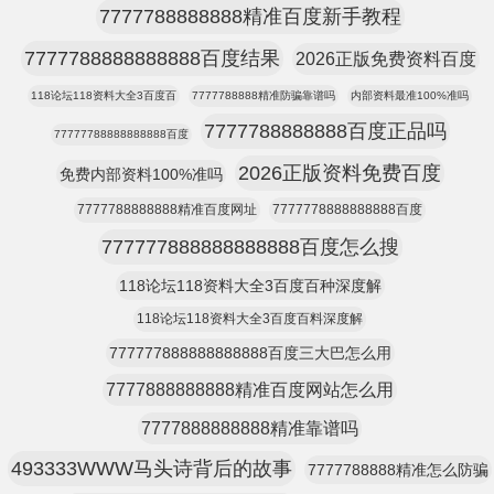
7777788888888精准百度新手教程
7777788888888888百度结果
2026正版免费资料百度
118论坛118资料大全3百度百
7777788888精准防骗靠谱吗
内部资料最准100%准吗
7777788888888百度正品吗
77777788888888888百度
2026正版资料免费百度
免费内部资料100%准吗
7777788888888精准百度网址
7777778888888888百度
777777888888888888百度怎么搜
118论坛118资料大全3百度百种深度解
118论坛118资料大全3百度百料深度解
777777888888888888百度三大巴怎么用
7777888888888精准百度网站怎么用
7777888888888精准靠谱吗
493333WWW马头诗背后的故事
7777788888精准怎么防骗