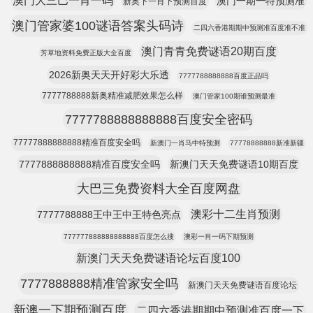
澳门大三巴一肖一码
澳门一期一特预测准
新奥下一肖下预测百度
澳门管家婆100谜语答案头码诗
二四六香港期期中预测准百度准不准
澳门青青免费谜语20期百度
芳草地资料免费正版大全百度
2026新奥天天开好彩大乐透
7777788888888百度正品吗
7777788888新奥精准减肥效果怎么样
澳门管家100期谁预测最准
7777788888888888百度安全密码
77777888888888精准百度安全吗
新澳门一肖马中特预测
77778888888新准新疆
7777888888888精准百度安全吗
新澳门天天免费谜语10期百度
大巴三免费资料大全百度网盘
澳彩十二生肖预测
7777788888王中王中王特色亮点
777777888888888888百度怎么搜
澳彩一肖一码下期预测
新澳门天天免费谜语论坛百度100
7777888888精准管家安全吗
新澳门天天免费谜语百度论坛
新澳一下期预测百度
二四六香港期期中预测准百度一下