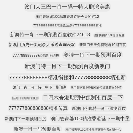
澳门大三巴一肖一码一特大鹏湾美康
澳门管家婆100精准香港谜语今天的谜12
7777888888888精准是正品吗777788888888精准
新奥特一肖下一期预测百度软件24618
澳门精准10期谜语百度
新澳门历史开奖记录大乐透查询表双
新澳门天天免费谜语10期百度
奥特一肖下一期预测百度
777788888888精准是正品吗
新澳门特一肖下一期预测百度新澳门
7777788888888精准衔接和777788888888精准新
澳门一肖一马一恃一中下一期预测
澳门管家婆100精准香港谜题答案9947
二四六香港期期中预测准百度一下
新澳门准期期准预测
777777888888888精准传真
新澳门今晚特一肖下预测百度
澳门管家婆100精准香港谜下一期中垦
新澳门下一期预测百度
新澳一肖一码预测百度
澳门管家婆100精准香港谜语今天的谜什么