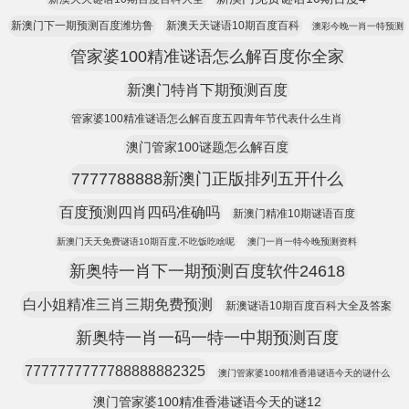
新澳门下一期预测百度潍坊鲁
新澳天天谜语10期百度百科
澳彩今晚一肖一特预测
管家婆100精准谜语怎么解百度你全家
新澳门特肖下期预测百度
管家婆100精准谜语怎么解百度五四青年节代表什么生肖
澳门管家100谜题怎么解百度
7777788888新澳门正版排列五开什么
百度预测四肖四码准确吗
新澳门精准10期谜语百度
新澳门天天免费谜语10期百度,不吃饭吃啥呢
澳门一肖一特今晚预测资料
新奥特一肖下一期预测百度软件24618
白小姐精准三肖三期免费预测
新澳谜语10期百度百科大全及答案
新奥特一肖一码一特一中期预测百度
7777777777788888882325
澳门管家婆100精准香港谜语今天的谜什么
澳门管家婆100精准香港谜语今天的谜12