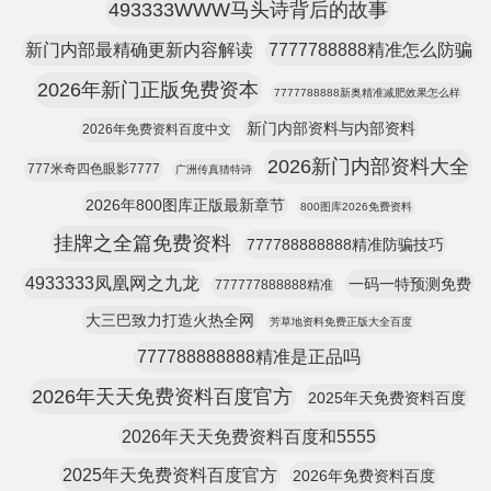
493333WWW马头诗背后的故事
新门内部最精确更新内容解读
7777788888精准怎么防骗
2026年新门正版免费资本
7777788888新奥精准减肥效果怎么样
新门内部资料与内部资料
2026年免费资料百度中文
2026新门内部资料大全
777米奇四色眼影7777
广洲传真猜特诗
2026年800图库正版最新章节
800图库2026免费资料
挂牌之全篇免费资料
777788888888精准防骗技巧
4933333凤凰网之九龙
一码一特预测免费
777777888888精准
大三巴致力打造火热全网
芳草地资料免费正版大全百度
777788888888精准是正品吗
2026年天天免费资料百度官方
2025年天免费资料百度
2026年天天免费资料百度和5555
2025年天免费资料百度官方
2026年免费资料百度