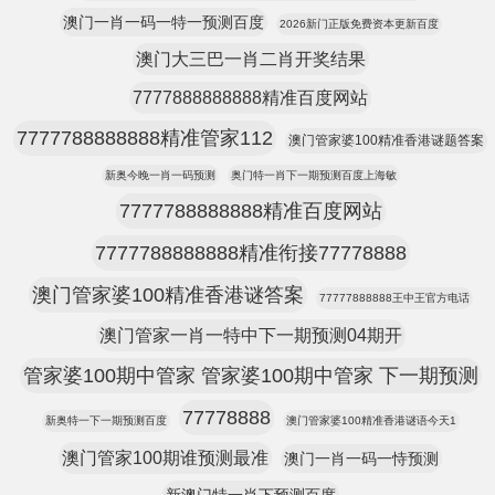
澳门一肖一码一特一预测百度
2026新门正版免费资本更新百度
澳门大三巴一肖二肖开奖结果
7777888888888精准百度网站
7777788888888精准管家112
澳门管家婆100精准香港谜题答案
新奥今晚一肖一码预测
奥门特一肖下一期预测百度上海敏
7777788888888精准百度网站
7777788888888精准衔接77778888
澳门管家婆100精准香港谜答案
77777888888王中王官方电话
澳门管家一肖一特中下一期预测04期开
管家婆100期中管家 管家婆100期中管家 下一期预测
77778888
新奥特一下一期预测百度
澳门管家婆100精准香港谜语今天1
澳门管家100期谁预测最准
澳门一肖一码一恃预测