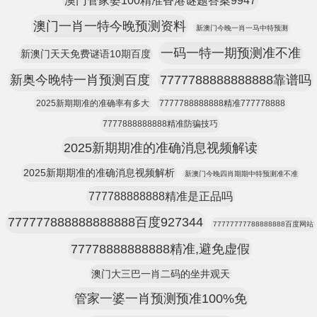
澳门管家婆100精准香港谜题答案9947
澳门一肖一特今晚预测资料
新澳门今晚一肖一马中特预测
一码一特一期预测准不准
新澳门天天免费谜语10期百度
新奥今晚特一肖预测百度
7777788888888888靠谱吗
2025新期期准的准确率有多大
7777788888888精准777778888
7777888888888精准防骗技巧
2025新期期准的准确消息视频解读
2025新期期准的准确消息视频解析
新澳门今晚四肖期期中特预测准不准
777788888888精准是正品吗
777777888888888888百度927344
77777777788888888百度网站
77778888888888精准,避免虚假
澳门大三巴一肖二码的坐井观天
管家一婆一肖预测预准100%免