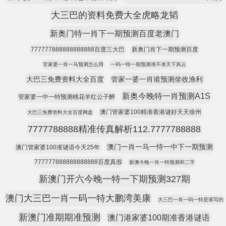
大三巴的资料免费大全虎略龙韬
新奥门特一肖下一期预测百度老澳门
777777888888888888百度三大巴
新奥门肖下一期预测百度
官家婆一肖一马预测怎么用
一码一特一期预测准不准天下风云
大巴三免费资料大全百度
管家一婆一肖谁预测坐收渔利
新奥今晚特一肖预测A1S
管家婆一中一特预测桃花羊红公子醉
澳门管家婆100精准香港谜好天天徐州
大巴三免费资料大全百度网盘
7777788888精准传真解析112.7777788888
澳门一肖一马一恃一中下一期预测
澳门管家婆100准谜语今天25年
777777888888888888百度真假
新澳今晚一肖一特预测和二字
新澳门开六今晚一特一下期预测327期
澳门大三巴一肖一码一特大鹏湾美康
大三巴一肖一码一特是谁写的
新澳门准期期准预测
澳门港家婆100期准香港谜语