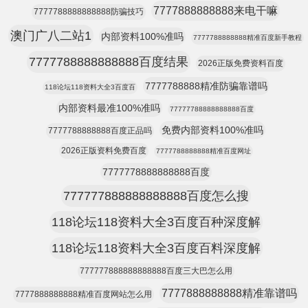
7777888888888来电干嘛
7777788888888888防骗技巧
澳门广八二站1
内部资料100%准吗
7777788888888精准百度新手教程
7777788888888888百度结果
2026正版免费资料百度
7777788888精准防骗靠谱吗
118论坛118资料大全3百度百
内部资料最准100%准吗
77777788888888888百度
免费内部资料100%准吗
7777788888888百度正品吗
2026正版资料免费百度
7777788888888精准百度网址
7777778888888888百度
777777888888888888百度怎么搜
118论坛118资料大全3百度百种深度解
118论坛118资料大全3百度百料深度解
777777888888888888百度三大巴怎么用
7777888888888精准靠谱吗
7777888888888精准百度网站怎么用