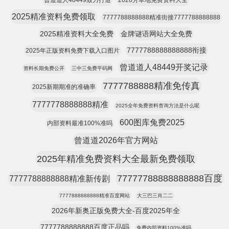
曾道道人48449致力打造
2026芳草地免费资料大全
2025精准资料免费领取
7777788888888精准街接7777788888888
2025精准资料大全免费
金牌谜语网站大全免费
7777788888888888衔接
2025年正版资料免费下载入口图片
曾道道人48449开奖记录
资料长期免费公开
三中三免费平码网
7777788888精准免传真
2025新期期准的准确率
7777778888888精准
2025全年免费资料杳询方法是什么呢
600图库兔费2025
内部资料最准100%准吗
曾道道2026年官方网站
2025年精准免费资料大全最新免费领取
77777788888888888百度
7777788888888精准新传剧
7777888888888精准百度网站
大三巴三肖二二
2026年新奥正版免费大全-百度2025年全
7777788888888百度正品吗
免费内部资料100%准吗