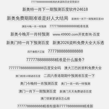
7777888888888精准的来源和历史背景探讨
新奥特一肖下一期预测百度软件24618
新奥免费期期准谁是好人大结局
新奥特一肖下一期预测百度49
7777788888888888精准传真
澳彩今晚一肖一特预测
新奥今晚开一肖特预测
www.49900.com开奖查询-百度
新奥门特一肖下预测百度
新澳2026資料免费大全大乐透
7777888888888888
四不像图片正版
7777788888888精准是什么服务?
777777888888888888百度安全吗
澳大三巴的资料免费大全
二四六香港期期中预测准百度一下
澳门精准10期谜语百度
奥门今晚特一肖预测百度
奥门一肖一码一恃预测
澳门一肖下一期预测百度
新澳门天天免费谜语百度
澳门管家婆谜语怎么猜
7777788888888精准衔接和777788888888精准新