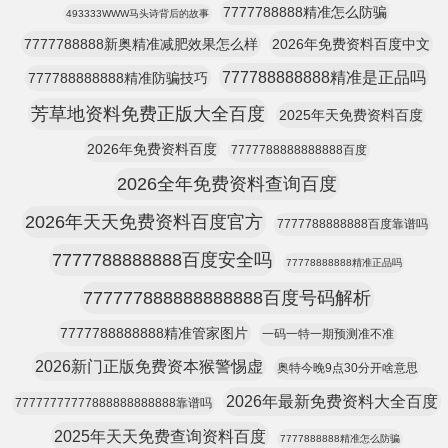
7777788888精准怎么防骗
493333WWW马头诗背后的故事
7777788888新奥精准减肥效果怎么样
2026年免费资料百度中文
777788888888精准是正品吗
777788888888精准防骗技巧
芳草地资料免费正版大全百度
2025年天免费资料百度
2026年免费资料百度
7777788888888888百度
2026全年免费资料查询百度
2026年天天免费资料百度官方
7777788888888百度靠谱吗
7777788888888百度安全吗
77778888888精准正品吗
777777888888888888百度号码解析
7777788888888精准管家图片
一码一特一期预测准不准
2026新门正版免费资本猴警惕虚
奥特今晚9点30分开啥意思
2026年最新免费资料大全百度
77777777777888888888888靠谱吗
2025年天天免费查询资料百度
7777888888精准怎么防骗